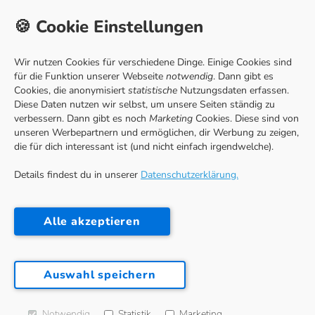
Unternehmen
🍪 Cookie Einstellungen
Home
Über uns
Wir nutzen Cookies für verschiedene Dinge. Einige Cookies sind
Partner
für die Funktion unserer Webseite
notwendig
. Dann gibt es
Cookies, die anonymisiert
statistische
Nutzungsdaten erfassen.
Jobs
Diese Daten nutzen wir selbst, um unsere Seiten ständig zu
Blog
verbessern. Dann gibt es noch
Marketing
Cookies. Diese sind von
unseren Werbepartnern und ermöglichen, dir Werbung zu zeigen,
Presse
die für dich interessant ist (und nicht einfach irgendwelche).
Details findest du in unserer
Datenschutzerklärung.
Kontakt
FiRec GmbH
Alle akzeptieren
Seelingstraße 47/49
14059 Berlin (Germany)
hello@deinestudienfinanzierung.de
Auswahl speichern
Impressum
Notwendig
Statistik
Marketing