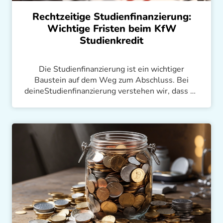
Rechtzeitige Studienfinanzierung:
Wichtige Fristen beim KfW
Studienkredit
Die Studienfinanzierung ist ein wichtiger
Baustein auf dem Weg zum Abschluss. Bei
deineStudienfinanzierung verstehen wir, dass du
dich auf dein Studium konzentrieren möchtest
und nicht auf das Warten auf dein Geld. In
diesem Artikel erfährst du alle wichtigen
Fristen, damit du deine Kreditsumme rechtzeitig
erhältst. Wir zeigen dir, wie du bis zu 650 €
monatlich pünktlich bekommst.