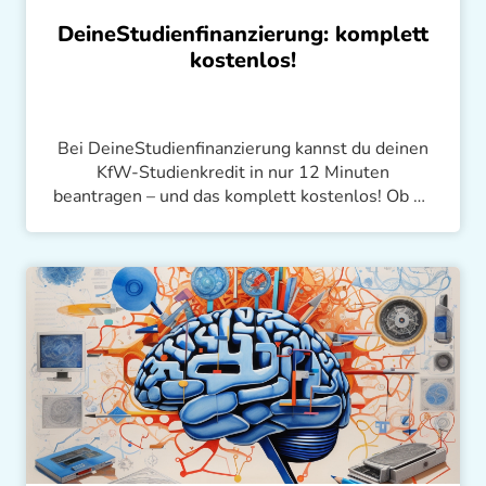
DeineStudienfinanzierung: komplett
kostenlos!
Bei DeineStudienfinanzierung kannst du deinen
KfW-Studienkredit in nur 12 Minuten
beantragen – und das komplett kostenlos! Ob du
morgens, mittags oder nachts einen Antrag
stellen möchtest, unsere Plattform ist immer
verfügbar. Mit einer Genehmigungsrate von über
95% und persönlichem Customer Support sind
wir immer für dich da.