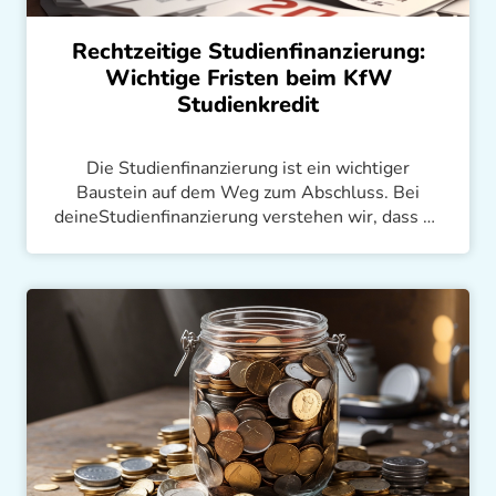
Rechtzeitige Studienfinanzierung:
Wichtige Fristen beim KfW
Studienkredit
Die Studienfinanzierung ist ein wichtiger
Baustein auf dem Weg zum Abschluss. Bei
deineStudienfinanzierung verstehen wir, dass du
dich auf dein Studium konzentrieren möchtest
und nicht auf das Warten auf dein Geld. In
diesem Artikel erfährst du alle wichtigen
Fristen, damit du deine Kreditsumme rechtzeitig
erhältst. Wir zeigen dir, wie du bis zu 650 €
monatlich pünktlich bekommst.