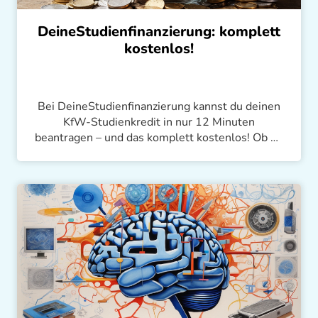
DeineStudienfinanzierung: komplett
kostenlos!
Bei DeineStudienfinanzierung kannst du deinen
KfW-Studienkredit in nur 12 Minuten
beantragen – und das komplett kostenlos! Ob du
morgens, mittags oder nachts einen Antrag
stellen möchtest, unsere Plattform ist immer
verfügbar. Mit einer Genehmigungsrate von über
95% und persönlichem Customer Support sind
wir immer für dich da.