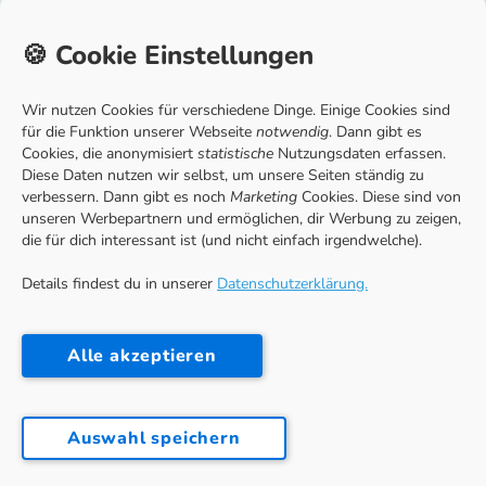
Unternehmen
🍪 Cookie Einstellungen
Home
Über uns
Wir nutzen Cookies für verschiedene Dinge. Einige Cookies sind
Partner
für die Funktion unserer Webseite
notwendig
. Dann gibt es
Cookies, die anonymisiert
statistische
Nutzungsdaten erfassen.
Jobs
Diese Daten nutzen wir selbst, um unsere Seiten ständig zu
Blog
verbessern. Dann gibt es noch
Marketing
Cookies. Diese sind von
unseren Werbepartnern und ermöglichen, dir Werbung zu zeigen,
Presse
die für dich interessant ist (und nicht einfach irgendwelche).
Details findest du in unserer
Datenschutzerklärung.
Kontakt
FiRec GmbH
Alle akzeptieren
Seelingstraße 47/49
14059 Berlin (Germany)
hello@deinestudienfinanzierung.de
Auswahl speichern
Impressum