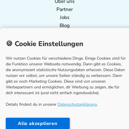
Über uns
Partner
Jobs
Blog
Presse
🍪 Cookie Einstellungen
Kontakt
Wir nutzen Cookies für verschiedene Dinge. Einige Cookies sind für
die Funktion unserer Webseite
FiRec GmbH
notwendig
. Dann gibt es Cookies,
die anonymisiert
statistische
Nutzungsdaten erfassen. Diese Daten
Seelingstraße 47/49
nutzen wir selbst, um unsere Seiten ständig zu verbessern. Dann
14059 Berlin (Germany)
gibt es noch
Marketing
Cookies. Diese sind von unseren
Werbepartnern und ermöglichen, dir Werbung zu zeigen, die für
hello@deinestudienfinanzierung.de
dich interessant ist (und nicht einfach irgendwelche).
Impressum
Details findest du in unserer
Datenschutzerklärung.
Datenschutzerklärung
Cookie-Einstellungen
Alle akzeptieren