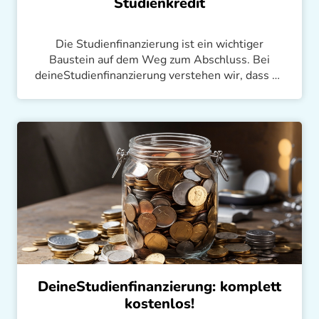
Studienkredit
Die Studienfinanzierung ist ein wichtiger
Baustein auf dem Weg zum Abschluss. Bei
deineStudienfinanzierung verstehen wir, dass du
dich auf dein Studium konzentrieren möchtest
und nicht auf das Warten auf dein Geld. In
diesem Artikel erfährst du alle wichtigen
Fristen, damit du deine Kreditsumme rechtzeitig
erhältst. Wir zeigen dir, wie du bis zu 650 €
monatlich pünktlich bekommst.
DeineStudienfinanzierung: komplett
kostenlos!