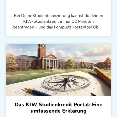
Bei DeineStudienfinanzierung kannst du deinen
KfW-Studienkredit in nur 12 Minuten
beantragen – und das komplett kostenlos! Ob du
morgens, mittags oder nachts einen Antrag
stellen möchtest, unsere Plattform ist immer
verfügbar. Mit einer Genehmigungsrate von über
95% und persönlichem Customer Support sind
wir immer für dich da.
Das KfW Studienkredit Portal: Eine
umfassende Erklärung